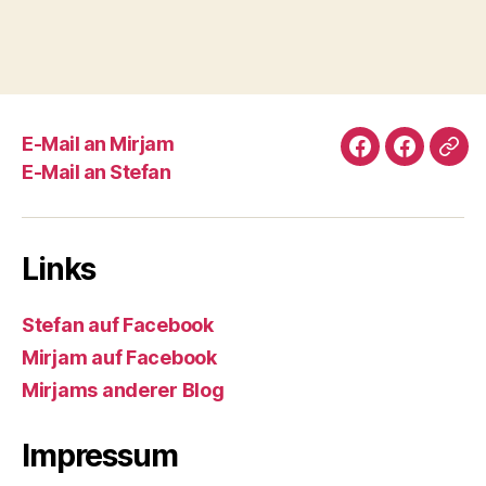
E-Mail an Mirjam
Stefan
Mirjam
Mir
E-Mail an Stefan
auf
auf
ande
Facebook
Faceboo
Blo
Links
Stefan auf Facebook
Mirjam auf Facebook
Mirjams anderer Blog
Impressum