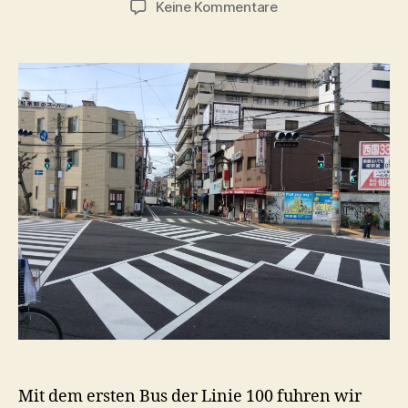
zu
Keine Kommentare
Zurück
in
Osaka
mit
einem
Ausflug
nach
Kobe
(24.
–
26.
April)
Mit dem ersten Bus der Linie 100 fuhren wir