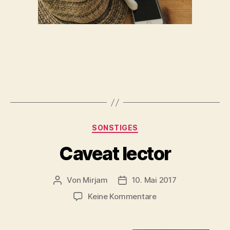
Kategorien
SONSTIGES
Caveat lector
Von
Mirjam
10. Mai 2017
Beitragsautor
Beitragsdatum
zu
Keine Kommentare
Caveat
lector