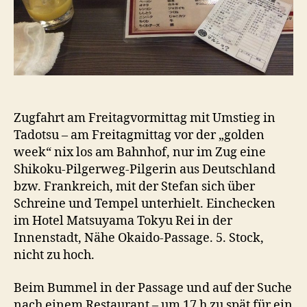
30.
April)
Zugfahrt am Freitagvormittag mit Umstieg in
Tadotsu – am Freitagmittag vor der „golden
week“ nix los am Bahnhof, nur im Zug eine
Shikoku-Pilgerweg-Pilgerin aus Deutschland
bzw. Frankreich, mit der Stefan sich über
Schreine und Tempel unterhielt. Einchecken
im Hotel Matsuyama Tokyu Rei in der
Innenstadt, Nähe Okaido-Passage. 5. Stock,
nicht zu hoch.
Beim Bummel in der Passage und auf der Suche
nach einem Restaurant – um 17 h zu spät für ein