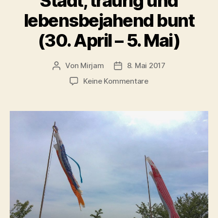
Stadt, traurig und
lebensbejahend bunt
(30. April – 5. Mai)
Von
Mirjam
8. Mai 2017
Beitragsautor
Beitragsdatum
zu
Keine Kommentare
Hiroshima
–
die
herzliche
Stadt,
traurig
und
lebensbejahend
bunt
(30.
April
–