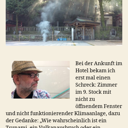
und
Vul
(5.
–
8.
Mai
Bei der Ankunft im
Hotel bekam ich
erst mal einen
Schreck: Zimmer
im 9. Stock mit
nicht zu
öffnendem Fenster
und nicht funktionierender Klimaanlage, dazu
der Gedanke: „Wie wahrscheinlich ist ein
Tsunami, ein Vulkanausbruch oder ein