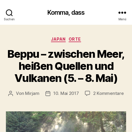
Komma, dass
Suchen
Menü
Kategorien
JAPAN
ORTE
Beppu – zwischen Meer,
heißen Quellen und
Vulkanen (5. – 8. Mai)
zu
Von
Mirjam
10. Mai 2017
2 Kommentare
Beitragsautor
Beitragsdatum
Bep
–
zwi
Mee
hei
Que