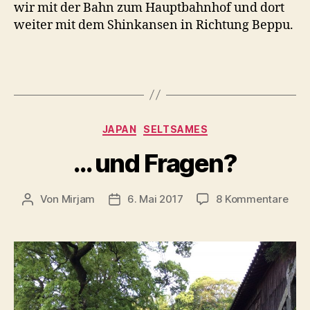
wir mit der Bahn zum Hauptbahnhof und dort
weiter mit dem Shinkansen in Richtung Beppu.
Kategorien
JAPAN
SELTSAMES
… und Fragen?
zu
Von
Mirjam
6. Mai 2017
8 Kommentare
Beitragsautor
Beitragsdatum
…
und
Fra