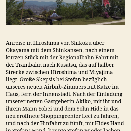
5.
Mai)
Anreise in Hiroshima von Shikoku über
Okayama mit dem Shinkansen, nach einem
kurzen Stück mit der Regionalbahn Fahrt mit
der Trambahn nach Kusatsu, das auf halber
Strecke zwischen Hiroshima und Miyajima
liegt. Große Skepsis bei Stefan bezüglich
unseres neuen Airbnb-Zimmers mit Katze im
Haus, fern der Innenstadt. Nach der Einladung
unserer netten Gastgeberin Akiko, mit ihr und
ihrem Mann Yohei und dem Sohn Hide in das
neu eröffnete Shoppingcenter Lect zu fahren,
und nach der Hinfahrt zu fünft, mit Hides Hand
in Stefans Hand, konnte Stefan wieder lachen