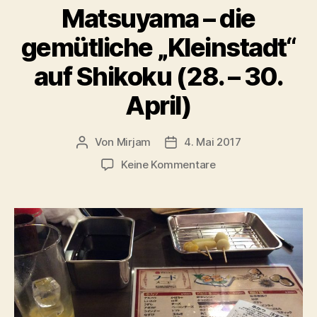
Matsuyama – die
gemütliche „Kleinstadt“
auf Shikoku (28. – 30.
April)
Von
Mirjam
4. Mai 2017
Beitragsautor
Beitragsdatum
zu
Keine Kommentare
Matsuyama
–
die
gemütliche
„Kleinstadt“
auf
Shikoku
(28.
–